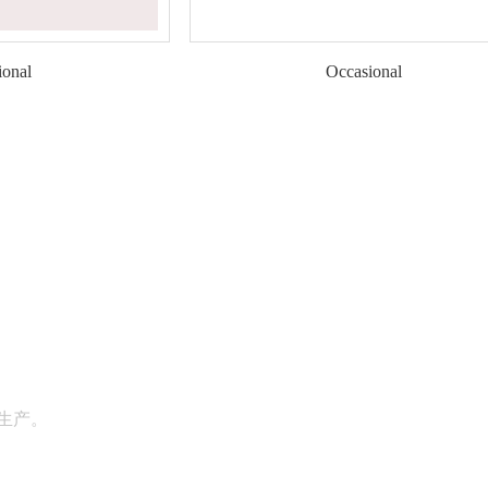
ional
Occasional
生产。